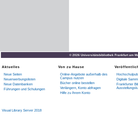
© 2026 Universitätsbibliothek Frankfurt am M
Aktuelles
Von zu Hause
Veröffentli
Neue Seiten
Online-Angebote außerhalb des
Hochschulpubl
Campus nutzen
Neuerwerbungslisten
Digitale Samm
Bücher online bestellen
Neue Datenbanken
Frankfurter Bi
Verlängern, Konto abfragen
Ausstellungsk
Führungen und Schulungen
Hilfe zu Ihrem Konto
Visual Library Server 2018