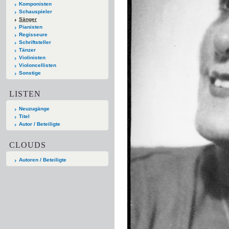
Komponisten
Schauspieler
Sänger
Pianisten
Regisseure
Schriftsteller
Tänzer
Violinisten
Violoncellisten
Sonstige
LISTEN
Neuzugänge
Titel
Autor / Beteiligte
CLOUDS
Autoren / Beteiligte