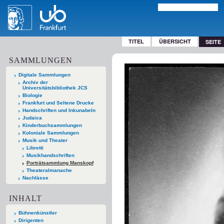
TITEL
ÜBERSICHT
SEITE
SAMMLUNGEN
Digitale Sammlungen
Archiv der
Universitätsbibliothek JCS
Biologie
Frankfurt und Seltene Drucke
Handschriften und Inkunabeln
Judaica
Kinderbuchsammlungen
Koloniale Sammlungen
Musik und Theater
Libretti
Musikhandschriften
Porträtsammlung Manskopf
Theateralmanache
Nachlässe
INHALT
Bühnenkünstler
Dirigenten