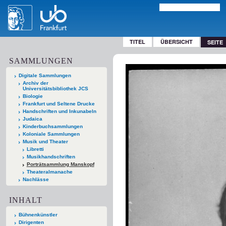
TITEL
ÜBERSICHT
SEITE
SAMMLUNGEN
Digitale Sammlungen
Archiv der
Universitätsbibliothek JCS
Biologie
Frankfurt und Seltene Drucke
Handschriften und Inkunabeln
Judaica
Kinderbuchsammlungen
Koloniale Sammlungen
Musik und Theater
Libretti
Musikhandschriften
Porträtsammlung Manskopf
Theateralmanache
Nachlässe
INHALT
Bühnenkünstler
Dirigenten