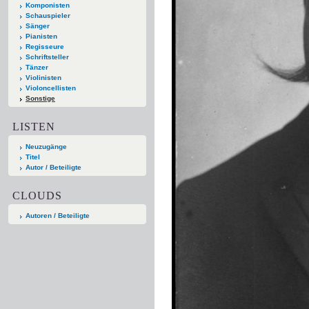
Komponisten
Schauspieler
Sänger
Pianisten
Regisseure
Schriftsteller
Tänzer
Violinisten
Violoncellisten
Sonstige
LISTEN
Neuzugänge
Titel
Autor / Beteiligte
CLOUDS
Autoren / Beteiligte