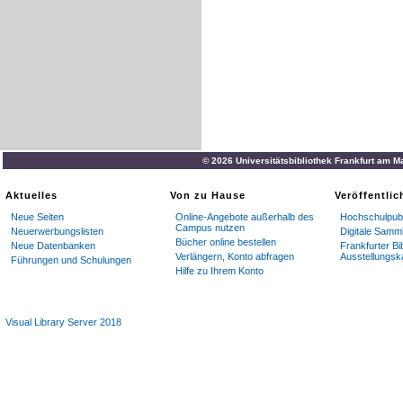
© 2026 Universitätsbibliothek Frankfurt am M
Aktuelles
Von zu Hause
Veröffentli
Neue Seiten
Online-Angebote außerhalb des
Hochschulpubl
Campus nutzen
Neuerwerbungslisten
Digitale Samm
Bücher online bestellen
Neue Datenbanken
Frankfurter Bi
Verlängern, Konto abfragen
Ausstellungsk
Führungen und Schulungen
Hilfe zu Ihrem Konto
Visual Library Server 2018