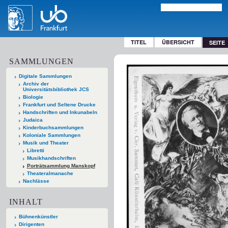
TITEL
ÜBERSICHT
SEITE
SAMMLUNGEN
Digitale Sammlungen
Archiv der
Universitätsbibliothek JCS
Biologie
Frankfurt und Seltene Drucke
Handschriften und Inkunabeln
Judaica
Kinderbuchsammlungen
Koloniale Sammlungen
Musik und Theater
Libretti
Musikhandschriften
Porträtsammlung Manskopf
Theateralmanache
Nachlässe
INHALT
Bühnenkünstler
Dirigenten