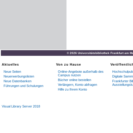
© 2026 Universitätsbibliothek Frankfurt am M
Aktuelles
Von zu Hause
Veröffentli
Neue Seiten
Online-Angebote außerhalb des
Hochschulpubl
Campus nutzen
Neuerwerbungslisten
Digitale Samm
Bücher online bestellen
Neue Datenbanken
Frankfurter Bi
Verlängern, Konto abfragen
Ausstellungsk
Führungen und Schulungen
Hilfe zu Ihrem Konto
Visual Library Server 2018