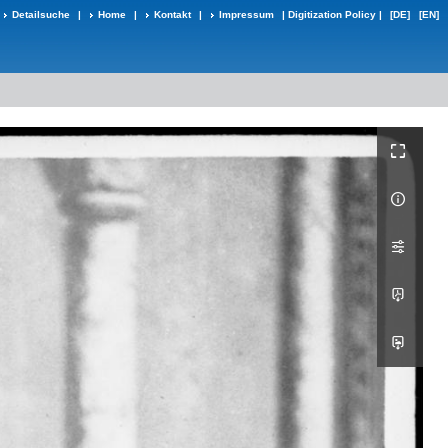
Detailsuche
|
Home
|
Kontakt
|
Impressum
|
Digitization Policy
|
[DE]
[EN]