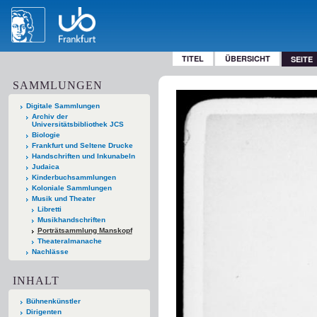
TITEL
ÜBERSICHT
SEITE
SAMMLUNGEN
Digitale Sammlungen
Archiv der
Universitätsbibliothek JCS
Biologie
Frankfurt und Seltene Drucke
Handschriften und Inkunabeln
Judaica
Kinderbuchsammlungen
Koloniale Sammlungen
Musik und Theater
Libretti
Musikhandschriften
Porträtsammlung Manskopf
Theateralmanache
Nachlässe
INHALT
Bühnenkünstler
Dirigenten