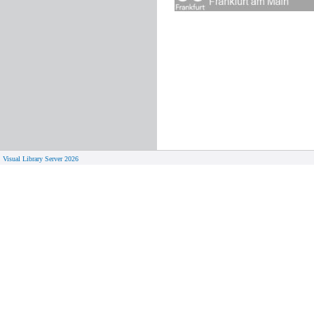
Visual Library Server 2026
© 
Aktuelles
Von zu 
Neue Seiten
Online-A
Campus 
Neuerwerbungslisten
Bücher on