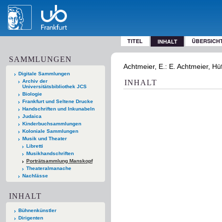
TITEL
ÜBERSICH
INHALT
SAMMLUNGEN
Achtmeier, E.: E. Achtmeier, Hüf
Digitale Sammlungen
Archiv der
INHALT
Universitätsbibliothek JCS
Biologie
Frankfurt und Seltene Drucke
Handschriften und Inkunabeln
Judaica
Kinderbuchsammlungen
Koloniale Sammlungen
Musik und Theater
Libretti
Musikhandschriften
Porträtsammlung Manskopf
Theateralmanache
Nachlässe
INHALT
Bühnenkünstler
Dirigenten