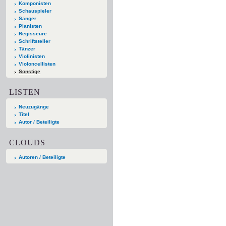
Komponisten
Schauspieler
Sänger
Pianisten
Regisseure
Schriftsteller
Tänzer
Violinisten
Violoncellisten
Sonstige
LISTEN
Neuzugänge
Titel
Autor / Beteiligte
CLOUDS
Autoren / Beteiligte