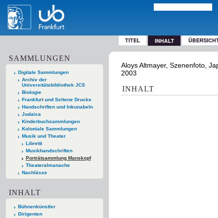
TITEL
ÜBERSICH
INHALT
SAMMLUNGEN
Aloys Altmayer, Szenenfoto, Jap
2003
Digitale Sammlungen
Archiv der
Universitätsbibliothek JCS
INHALT
Biologie
Frankfurt und Seltene Drucke
Handschriften und Inkunabeln
Judaica
Kinderbuchsammlungen
Koloniale Sammlungen
Musik und Theater
Libretti
Musikhandschriften
Porträtsammlung Manskopf
Theateralmanache
Nachlässe
INHALT
Bühnenkünstler
Dirigenten