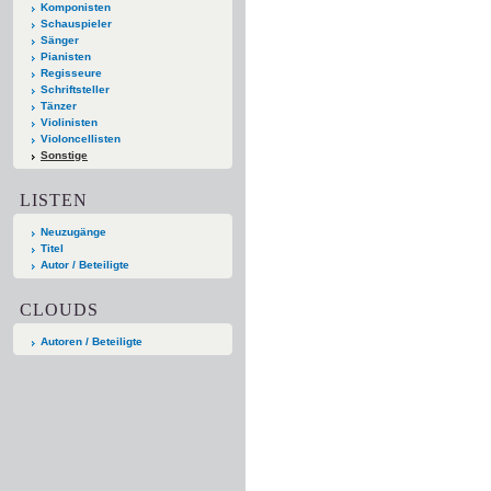
Komponisten
Schauspieler
Sänger
Pianisten
Regisseure
Schriftsteller
Tänzer
Violinisten
Violoncellisten
Sonstige
LISTEN
Neuzugänge
Titel
Autor / Beteiligte
CLOUDS
Autoren / Beteiligte