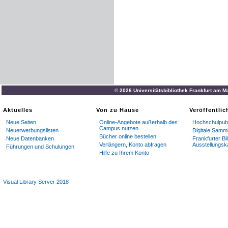
© 2026 Universitätsbibliothek Frankfurt am M
Aktuelles
Von zu Hause
Veröffentli
Neue Seiten
Online-Angebote außerhalb des
Hochschulpubl
Campus nutzen
Neuerwerbungslisten
Digitale Samm
Bücher online bestellen
Neue Datenbanken
Frankfurter Bi
Verlängern, Konto abfragen
Ausstellungsk
Führungen und Schulungen
Hilfe zu Ihrem Konto
Visual Library Server 2018