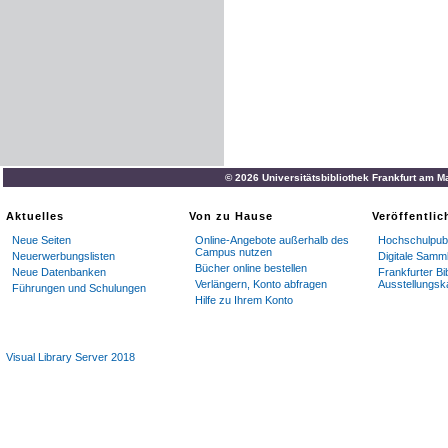
© 2026 Universitätsbibliothek Frankfurt am M
Aktuelles
Von zu Hause
Veröffentli
Neue Seiten
Online-Angebote außerhalb des
Hochschulpubl
Campus nutzen
Neuerwerbungslisten
Digitale Samm
Bücher online bestellen
Neue Datenbanken
Frankfurter Bi
Verlängern, Konto abfragen
Ausstellungsk
Führungen und Schulungen
Hilfe zu Ihrem Konto
Visual Library Server 2018