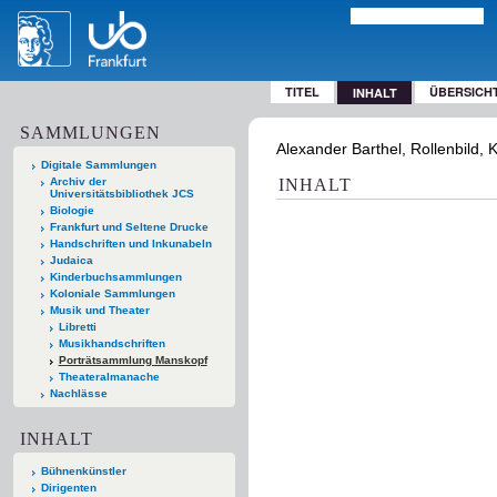
TITEL
ÜBERSICH
INHALT
SAMMLUNGEN
Alexander Barthel, Rollenbild, 
Digitale Sammlungen
Archiv der
INHALT
Universitätsbibliothek JCS
Biologie
Frankfurt und Seltene Drucke
Handschriften und Inkunabeln
Judaica
Kinderbuchsammlungen
Koloniale Sammlungen
Musik und Theater
Libretti
Musikhandschriften
Porträtsammlung Manskopf
Theateralmanache
Nachlässe
INHALT
Bühnenkünstler
Dirigenten