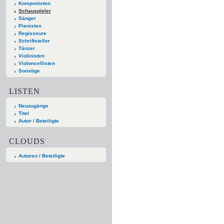
Komponisten
Schauspieler
Sänger
Pianisten
Regisseure
Schriftsteller
Tänzer
Violinisten
Violoncellisten
Sonstige
LISTEN
Neuzugänge
Titel
Autor / Beteiligte
CLOUDS
Autoren / Beteiligte