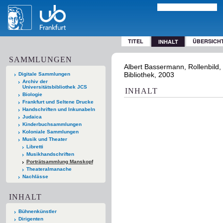
TITEL
ÜBERSICH
INHALT
SAMMLUNGEN
Albert Bassermann, Rollenbild, 
Bibliothek, 2003
Digitale Sammlungen
Archiv der
Universitätsbibliothek JCS
INHALT
Biologie
Frankfurt und Seltene Drucke
Handschriften und Inkunabeln
Judaica
Kinderbuchsammlungen
Koloniale Sammlungen
Musik und Theater
Libretti
Musikhandschriften
Porträtsammlung Manskopf
Theateralmanache
Nachlässe
INHALT
Bühnenkünstler
Dirigenten