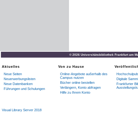
© 2026 Universitätsbibliothek Frankfurt am M
Aktuelles
Von zu Hause
Veröffentli
Neue Seiten
Online-Angebote außerhalb des
Hochschulpubl
Campus nutzen
Neuerwerbungslisten
Digitale Samm
Bücher online bestellen
Neue Datenbanken
Frankfurter Bi
Verlängern, Konto abfragen
Ausstellungsk
Führungen und Schulungen
Hilfe zu Ihrem Konto
Visual Library Server 2018