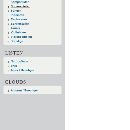
Komponisten
Schauspieler
Sänger
Pianisten
Regisseure
Schriftsteller
Tänzer
Violinisten
Violoncellisten
Sonstige
LISTEN
Neuzugänge
Titel
Autor / Beteiligte
CLOUDS
Autoren / Beteiligte