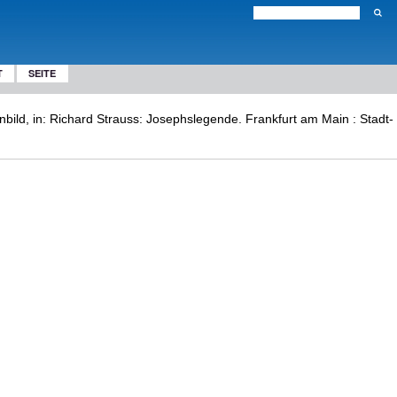
T
SEITE
nbild, in: Richard Strauss: Josephslegende. Frankfurt am Main : Stadt-