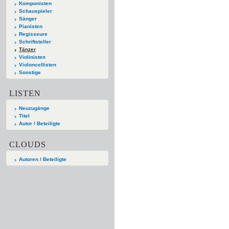
Komponisten
Schauspieler
Sänger
Pianisten
Regisseure
Schriftsteller
Tänzer
Violinisten
Violoncellisten
Sonstige
LISTEN
Neuzugänge
Titel
Autor / Beteiligte
CLOUDS
Autoren / Beteiligte