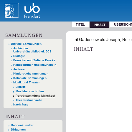
TITEL
ÜBERSICH
INHALT
SAMMLUNGEN
Iril Gadescow als Joseph, Rolle
Digitale Sammlungen
Archiv der
INHALT
Universitätsbibliothek JCS
Biologie
Frankfurt und Seltene Drucke
Handschriften und Inkunabeln
Judaica
Kinderbuchsammlungen
Koloniale Sammlungen
Musik und Theater
Libretti
Musikhandschriften
Porträtsammlung Manskopf
Theateralmanache
Nachlässe
INHALT
Bühnenkünstler
Dirigenten