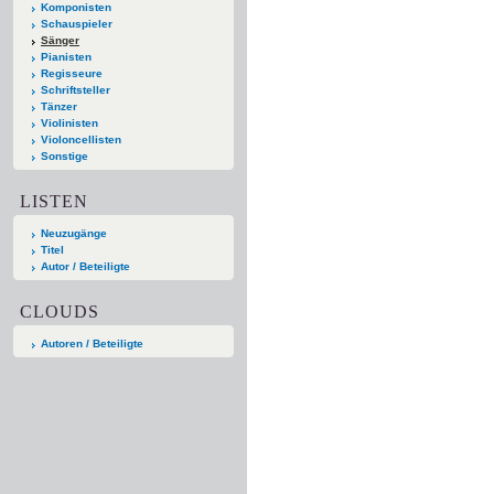
Komponisten
Schauspieler
Sänger
Pianisten
Regisseure
Schriftsteller
Tänzer
Violinisten
Violoncellisten
Sonstige
LISTEN
Neuzugänge
Titel
Autor / Beteiligte
CLOUDS
Autoren / Beteiligte