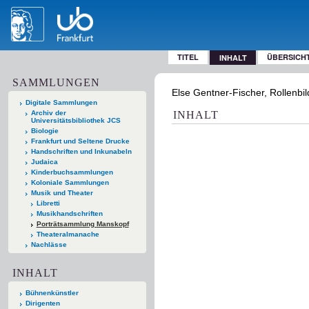
TITEL
ÜBERSICH
INHALT
SAMMLUNGEN
Else Gentner-Fischer, Rollenbil
Digitale Sammlungen
Archiv der
INHALT
Universitätsbibliothek JCS
Biologie
Frankfurt und Seltene Drucke
Handschriften und Inkunabeln
Judaica
Kinderbuchsammlungen
Koloniale Sammlungen
Musik und Theater
Libretti
Musikhandschriften
Porträtsammlung Manskopf
Theateralmanache
Nachlässe
INHALT
Bühnenkünstler
Dirigenten