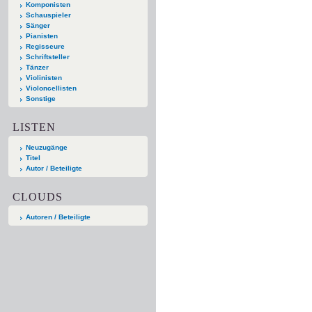
Komponisten
Schauspieler
Sänger
Pianisten
Regisseure
Schriftsteller
Tänzer
Violinisten
Violoncellisten
Sonstige
LISTEN
Neuzugänge
Titel
Autor / Beteiligte
CLOUDS
Autoren / Beteiligte