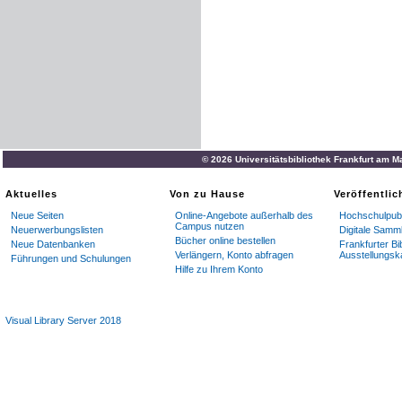
© 2026 Universitätsbibliothek Frankfurt am M
Aktuelles
Von zu Hause
Veröffentli
Neue Seiten
Online-Angebote außerhalb des
Hochschulpubl
Campus nutzen
Neuerwerbungslisten
Digitale Samm
Bücher online bestellen
Neue Datenbanken
Frankfurter Bi
Verlängern, Konto abfragen
Ausstellungsk
Führungen und Schulungen
Hilfe zu Ihrem Konto
Visual Library Server 2018