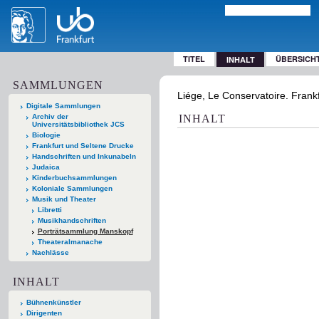
TITEL
ÜBERSICH
INHALT
SAMMLUNGEN
Liége, Le Conservatoire. Frankf
Digitale Sammlungen
Archiv der
INHALT
Universitätsbibliothek JCS
Biologie
Frankfurt und Seltene Drucke
Handschriften und Inkunabeln
Judaica
Kinderbuchsammlungen
Koloniale Sammlungen
Musik und Theater
Libretti
Musikhandschriften
Porträtsammlung Manskopf
Theateralmanache
Nachlässe
INHALT
Bühnenkünstler
Dirigenten