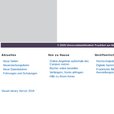
© 2026 Universitätsbibliothek Frankfurt am M
Aktuelles
Von zu Hause
Veröffentli
Neue Seiten
Online-Angebote außerhalb des
Hochschulpubl
Campus nutzen
Neuerwerbungslisten
Digitale Samm
Bücher online bestellen
Neue Datenbanken
Frankfurter Bi
Verlängern, Konto abfragen
Ausstellungsk
Führungen und Schulungen
Hilfe zu Ihrem Konto
Visual Library Server 2018