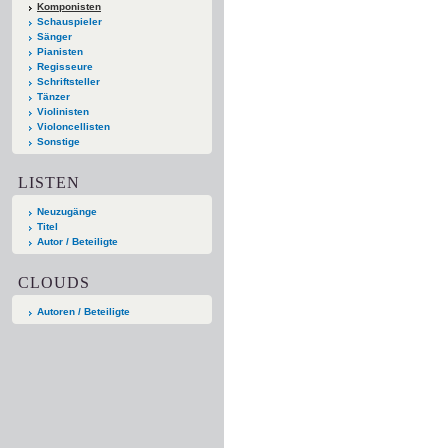
Komponisten
Schauspieler
Sänger
Pianisten
Regisseure
Schriftsteller
Tänzer
Violinisten
Violoncellisten
Sonstige
LISTEN
Neuzugänge
Titel
Autor / Beteiligte
CLOUDS
Autoren / Beteiligte