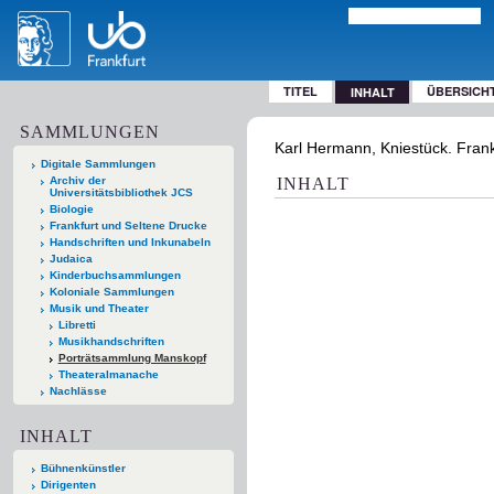
TITEL
ÜBERSICH
INHALT
SAMMLUNGEN
Karl Hermann, Kniestück. Frank
Digitale Sammlungen
Archiv der
INHALT
Universitätsbibliothek JCS
Biologie
Frankfurt und Seltene Drucke
Handschriften und Inkunabeln
Judaica
Kinderbuchsammlungen
Koloniale Sammlungen
Musik und Theater
Libretti
Musikhandschriften
Porträtsammlung Manskopf
Theateralmanache
Nachlässe
INHALT
Bühnenkünstler
Dirigenten