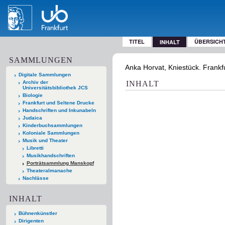
TITEL
ÜBERSICH
INHALT
SAMMLUNGEN
Anka Horvat, Kniestück. Frankfu
Digitale Sammlungen
Archiv der
INHALT
Universitätsbibliothek JCS
Biologie
Frankfurt und Seltene Drucke
Handschriften und Inkunabeln
Judaica
Kinderbuchsammlungen
Koloniale Sammlungen
Musik und Theater
Libretti
Musikhandschriften
Porträtsammlung Manskopf
Theateralmanache
Nachlässe
INHALT
Bühnenkünstler
Dirigenten