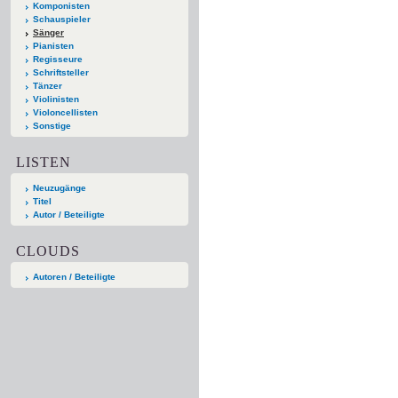
Komponisten
Schauspieler
Sänger
Pianisten
Regisseure
Schriftsteller
Tänzer
Violinisten
Violoncellisten
Sonstige
LISTEN
Neuzugänge
Titel
Autor / Beteiligte
CLOUDS
Autoren / Beteiligte