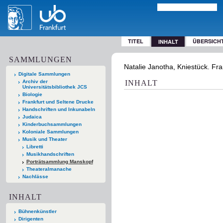
TITEL
ÜBERSICH
INHALT
SAMMLUNGEN
Natalie Janotha, Kniestück. Fra
Digitale Sammlungen
Archiv der
INHALT
Universitätsbibliothek JCS
Biologie
Frankfurt und Seltene Drucke
Handschriften und Inkunabeln
Judaica
Kinderbuchsammlungen
Koloniale Sammlungen
Musik und Theater
Libretti
Musikhandschriften
Porträtsammlung Manskopf
Theateralmanache
Nachlässe
INHALT
Bühnenkünstler
Dirigenten