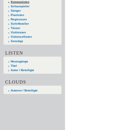
Komponisten
Schauspieler
Sänger
Pianisten
Regisseure
Schriftsteller
Tänzer
Violinisten
Violoncellisten
Sonstige
LISTEN
Neuzugänge
Titel
Autor / Beteiligte
CLOUDS
Autoren / Beteiligte