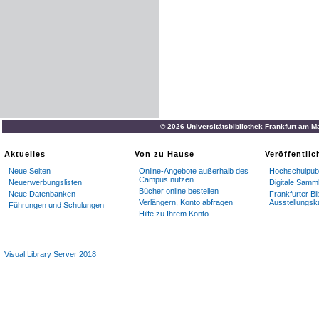
© 2026 Universitätsbibliothek Frankfurt am M
Aktuelles
Von zu Hause
Veröffentli
Neue Seiten
Online-Angebote außerhalb des
Hochschulpubl
Campus nutzen
Neuerwerbungslisten
Digitale Samm
Bücher online bestellen
Neue Datenbanken
Frankfurter Bi
Verlängern, Konto abfragen
Ausstellungsk
Führungen und Schulungen
Hilfe zu Ihrem Konto
Visual Library Server 2018