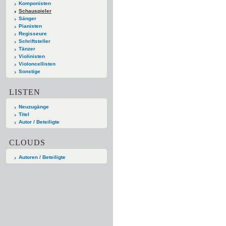
Komponisten
Schauspieler
Sänger
Pianisten
Regisseure
Schriftsteller
Tänzer
Violinisten
Violoncellisten
Sonstige
LISTEN
Neuzugänge
Titel
Autor / Beteiligte
CLOUDS
Autoren / Beteiligte