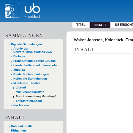
TITEL
ÜBERSICH
INHALT
SAMMLUNGEN
Walter Janssen, Kniestück. Fran
Digitale Sammlungen
Archiv der
INHALT
Universitätsbibliothek JCS
Biologie
Frankfurt und Seltene Drucke
Handschriften und Inkunabeln
Judaica
Kinderbuchsammlungen
Koloniale Sammlungen
Musik und Theater
Libretti
Musikhandschriften
Porträtsammlung Manskopf
Theateralmanache
Nachlässe
INHALT
Bühnenkünstler
Dirigenten