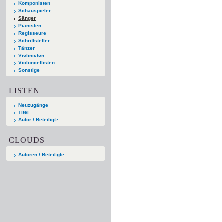
Komponisten
Schauspieler
Sänger
Pianisten
Regisseure
Schriftsteller
Tänzer
Violinisten
Violoncellisten
Sonstige
LISTEN
Neuzugänge
Titel
Autor / Beteiligte
CLOUDS
Autoren / Beteiligte