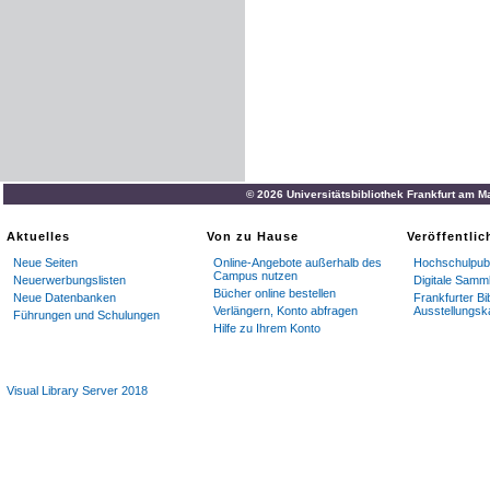
© 2026 Universitätsbibliothek Frankfurt am M
Aktuelles
Von zu Hause
Veröffentli
Neue Seiten
Online-Angebote außerhalb des
Hochschulpubl
Campus nutzen
Neuerwerbungslisten
Digitale Samm
Bücher online bestellen
Neue Datenbanken
Frankfurter Bi
Verlängern, Konto abfragen
Ausstellungsk
Führungen und Schulungen
Hilfe zu Ihrem Konto
Visual Library Server 2018