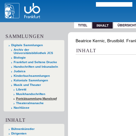
TITEL
ÜBERSICH
INHALT
SAMMLUNGEN
Beatrice Kernic, Brustbild. Fran
Digitale Sammlungen
Archiv der
INHALT
Universitätsbibliothek JCS
Biologie
Frankfurt und Seltene Drucke
Handschriften und Inkunabeln
Judaica
Kinderbuchsammlungen
Koloniale Sammlungen
Musik und Theater
Libretti
Musikhandschriften
Porträtsammlung Manskopf
Theateralmanache
Nachlässe
INHALT
Bühnenkünstler
Dirigenten