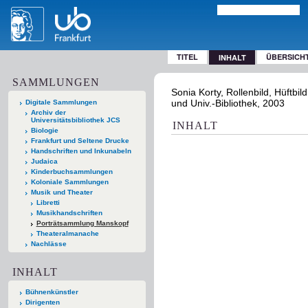
TITEL
ÜBERSICH
INHALT
SAMMLUNGEN
Sonia Korty, Rollenbild, Hüftbil
und Univ.-Bibliothek, 2003
Digitale Sammlungen
Archiv der
Universitätsbibliothek JCS
INHALT
Biologie
Frankfurt und Seltene Drucke
Handschriften und Inkunabeln
Judaica
Kinderbuchsammlungen
Koloniale Sammlungen
Musik und Theater
Libretti
Musikhandschriften
Porträtsammlung Manskopf
Theateralmanache
Nachlässe
INHALT
Bühnenkünstler
Dirigenten