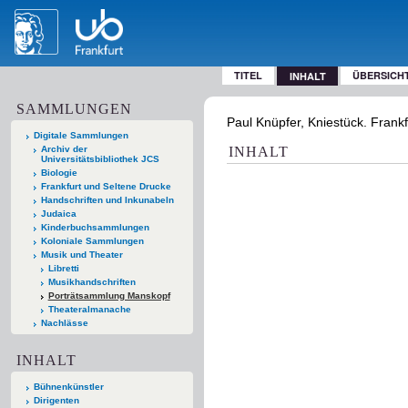
TITEL
ÜBERSICH
INHALT
SAMMLUNGEN
Paul Knüpfer, Kniestück. Frankf
Digitale Sammlungen
Archiv der
INHALT
Universitätsbibliothek JCS
Biologie
Frankfurt und Seltene Drucke
Handschriften und Inkunabeln
Judaica
Kinderbuchsammlungen
Koloniale Sammlungen
Musik und Theater
Libretti
Musikhandschriften
Porträtsammlung Manskopf
Theateralmanache
Nachlässe
INHALT
Bühnenkünstler
Dirigenten