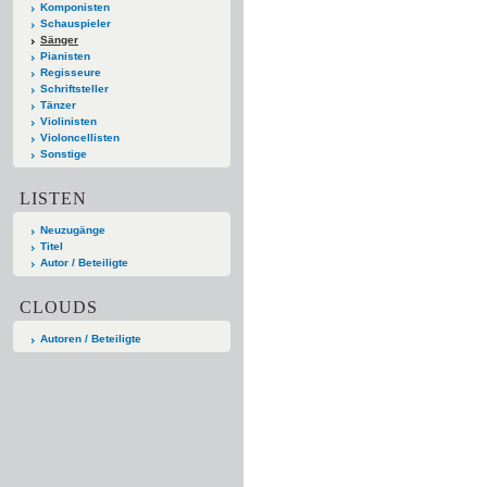
Komponisten
Schauspieler
Sänger
Pianisten
Regisseure
Schriftsteller
Tänzer
Violinisten
Violoncellisten
Sonstige
LISTEN
Neuzugänge
Titel
Autor / Beteiligte
CLOUDS
Autoren / Beteiligte