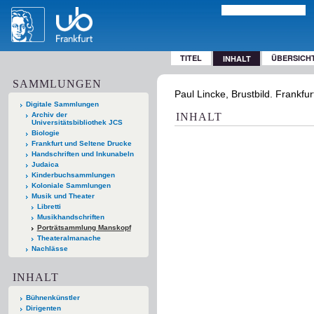
TITEL
ÜBERSICH
INHALT
SAMMLUNGEN
Paul Lincke, Brustbild. Frankfu
Digitale Sammlungen
Archiv der
INHALT
Universitätsbibliothek JCS
Biologie
Frankfurt und Seltene Drucke
Handschriften und Inkunabeln
Judaica
Kinderbuchsammlungen
Koloniale Sammlungen
Musik und Theater
Libretti
Musikhandschriften
Porträtsammlung Manskopf
Theateralmanache
Nachlässe
INHALT
Bühnenkünstler
Dirigenten