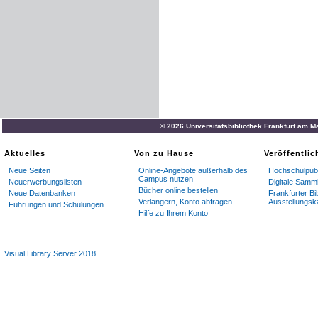
© 2026 Universitätsbibliothek Frankfurt am M
Aktuelles
Von zu Hause
Veröffentli
Neue Seiten
Online-Angebote außerhalb des
Hochschulpubl
Campus nutzen
Neuerwerbungslisten
Digitale Samm
Bücher online bestellen
Neue Datenbanken
Frankfurter Bi
Verlängern, Konto abfragen
Ausstellungsk
Führungen und Schulungen
Hilfe zu Ihrem Konto
Visual Library Server 2018