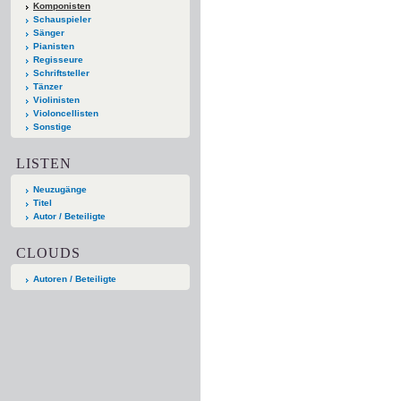
Komponisten
Schauspieler
Sänger
Pianisten
Regisseure
Schriftsteller
Tänzer
Violinisten
Violoncellisten
Sonstige
LISTEN
Neuzugänge
Titel
Autor / Beteiligte
CLOUDS
Autoren / Beteiligte