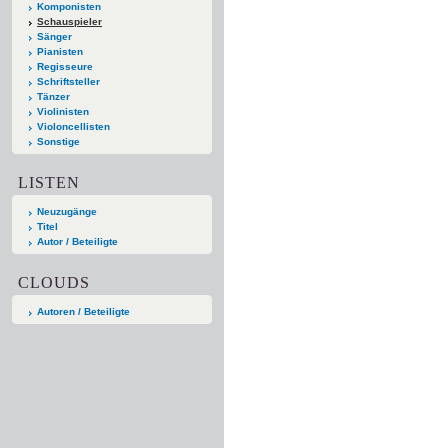
Komponisten
Schauspieler
Sänger
Pianisten
Regisseure
Schriftsteller
Tänzer
Violinisten
Violoncellisten
Sonstige
LISTEN
Neuzugänge
Titel
Autor / Beteiligte
CLOUDS
Autoren / Beteiligte