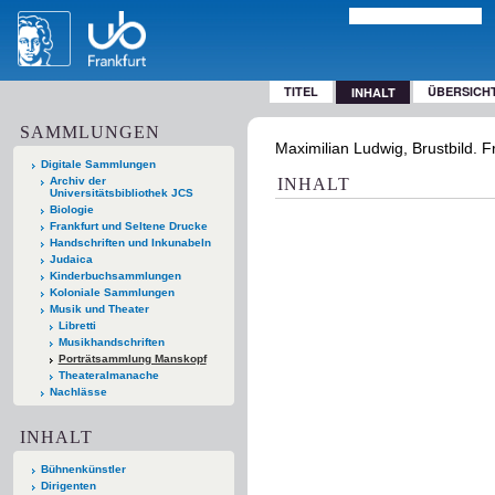
TITEL
ÜBERSICH
INHALT
SAMMLUNGEN
Maximilian Ludwig, Brustbild. F
Digitale Sammlungen
Archiv der
INHALT
Universitätsbibliothek JCS
Biologie
Frankfurt und Seltene Drucke
Handschriften und Inkunabeln
Judaica
Kinderbuchsammlungen
Koloniale Sammlungen
Musik und Theater
Libretti
Musikhandschriften
Porträtsammlung Manskopf
Theateralmanache
Nachlässe
INHALT
Bühnenkünstler
Dirigenten