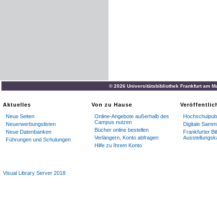
© 2026 Universitätsbibliothek Frankfurt am M
Aktuelles
Von zu Hause
Veröffentli
Neue Seiten
Online-Angebote außerhalb des
Hochschulpubl
Campus nutzen
Neuerwerbungslisten
Digitale Samm
Bücher online bestellen
Neue Datenbanken
Frankfurter Bi
Verlängern, Konto abfragen
Ausstellungsk
Führungen und Schulungen
Hilfe zu Ihrem Konto
Visual Library Server 2018