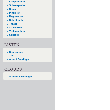
Komponisten
Schauspieler
Sänger
Pianisten
Regisseure
Schriftsteller
Tänzer
Violinisten
Violoncellisten
Sonstige
LISTEN
Neuzugänge
Titel
Autor / Beteiligte
CLOUDS
Autoren / Beteiligte