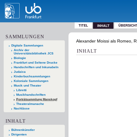
TITEL
ÜBERSICH
INHALT
SAMMLUNGEN
Alexander Moissi als Romeo, Ri
Digitale Sammlungen
Archiv der
INHALT
Universitätsbibliothek JCS
Biologie
Frankfurt und Seltene Drucke
Handschriften und Inkunabeln
Judaica
Kinderbuchsammlungen
Koloniale Sammlungen
Musik und Theater
Libretti
Musikhandschriften
Porträtsammlung Manskopf
Theateralmanache
Nachlässe
INHALT
Bühnenkünstler
Dirigenten