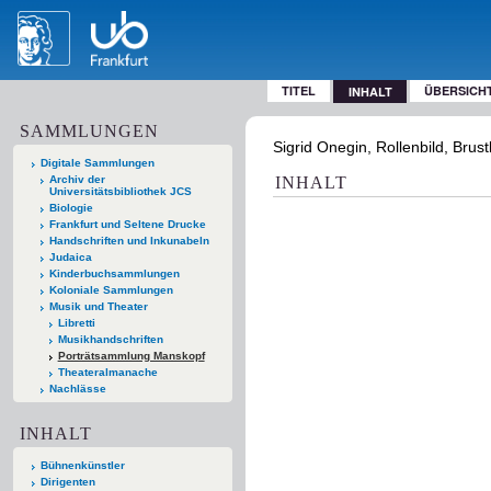
TITEL
ÜBERSICH
INHALT
SAMMLUNGEN
Sigrid Onegin, Rollenbild, Brust
Digitale Sammlungen
Archiv der
INHALT
Universitätsbibliothek JCS
Biologie
Frankfurt und Seltene Drucke
Handschriften und Inkunabeln
Judaica
Kinderbuchsammlungen
Koloniale Sammlungen
Musik und Theater
Libretti
Musikhandschriften
Porträtsammlung Manskopf
Theateralmanache
Nachlässe
INHALT
Bühnenkünstler
Dirigenten