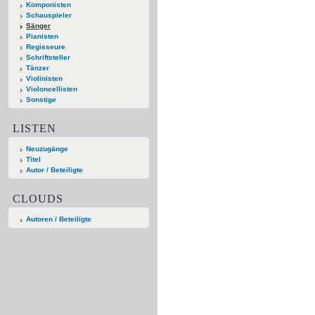
Komponisten
Schauspieler
Sänger
Pianisten
Regisseure
Schriftsteller
Tänzer
Violinisten
Violoncellisten
Sonstige
LISTEN
Neuzugänge
Titel
Autor / Beteiligte
CLOUDS
Autoren / Beteiligte