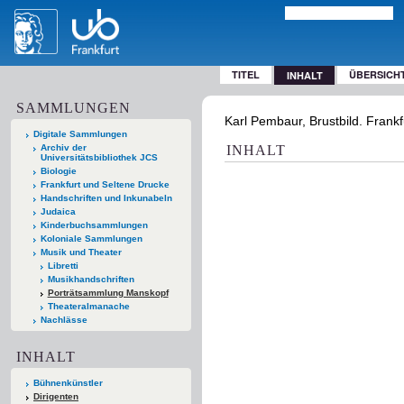
TITEL
ÜBERSICH
INHALT
SAMMLUNGEN
Karl Pembaur, Brustbild. Frankf
Digitale Sammlungen
Archiv der
INHALT
Universitätsbibliothek JCS
Biologie
Frankfurt und Seltene Drucke
Handschriften und Inkunabeln
Judaica
Kinderbuchsammlungen
Koloniale Sammlungen
Musik und Theater
Libretti
Musikhandschriften
Porträtsammlung Manskopf
Theateralmanache
Nachlässe
INHALT
Bühnenkünstler
Dirigenten