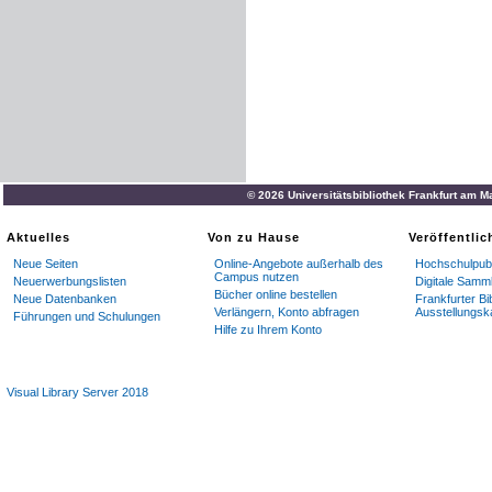
© 2026 Universitätsbibliothek Frankfurt am M
Aktuelles
Von zu Hause
Veröffentli
Neue Seiten
Online-Angebote außerhalb des
Hochschulpubl
Campus nutzen
Neuerwerbungslisten
Digitale Samm
Bücher online bestellen
Neue Datenbanken
Frankfurter Bi
Verlängern, Konto abfragen
Ausstellungsk
Führungen und Schulungen
Hilfe zu Ihrem Konto
Visual Library Server 2018