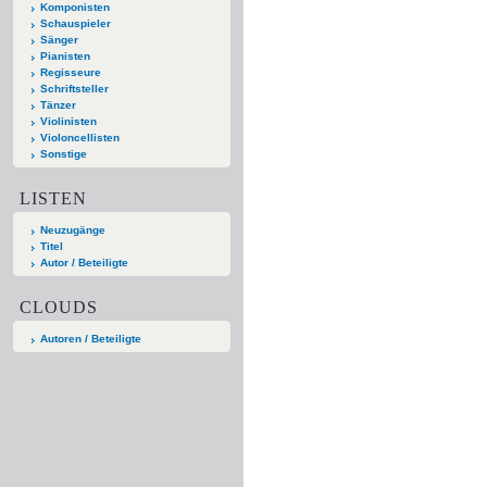
Komponisten
Schauspieler
Sänger
Pianisten
Regisseure
Schriftsteller
Tänzer
Violinisten
Violoncellisten
Sonstige
LISTEN
Neuzugänge
Titel
Autor / Beteiligte
CLOUDS
Autoren / Beteiligte