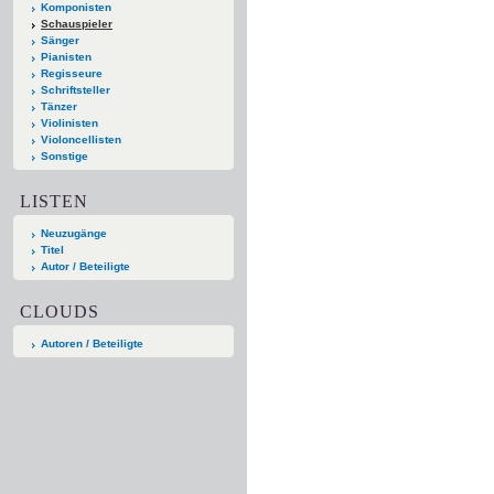
Komponisten
Schauspieler
Sänger
Pianisten
Regisseure
Schriftsteller
Tänzer
Violinisten
Violoncellisten
Sonstige
LISTEN
Neuzugänge
Titel
Autor / Beteiligte
CLOUDS
Autoren / Beteiligte