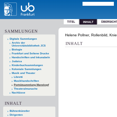
TITEL
ÜBERSICH
INHALT
SAMMLUNGEN
Helene Pollner, Rollenbild, Kni
Digitale Sammlungen
Archiv der
INHALT
Universitätsbibliothek JCS
Biologie
Frankfurt und Seltene Drucke
Handschriften und Inkunabeln
Judaica
Kinderbuchsammlungen
Koloniale Sammlungen
Musik und Theater
Libretti
Musikhandschriften
Porträtsammlung Manskopf
Theateralmanache
Nachlässe
INHALT
Bühnenkünstler
Dirigenten