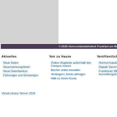
© 2026 Universitätsbibliothek Frankfurt am M
Aktuelles
Von zu Hause
Veröffentli
Neue Seiten
Online-Angebote außerhalb des
Hochschulpubl
Campus nutzen
Neuerwerbungslisten
Digitale Samm
Bücher online bestellen
Neue Datenbanken
Frankfurter Bi
Verlängern, Konto abfragen
Ausstellungsk
Führungen und Schulungen
Hilfe zu Ihrem Konto
Visual Library Server 2018