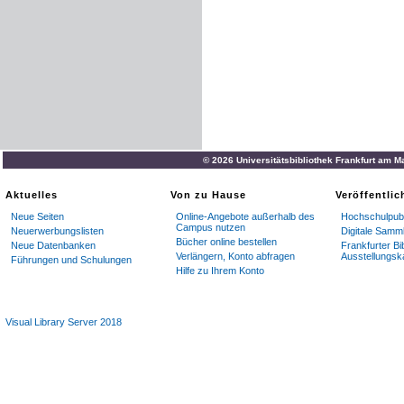
© 2026 Universitätsbibliothek Frankfurt am M
Aktuelles
Von zu Hause
Veröffentli
Neue Seiten
Online-Angebote außerhalb des
Hochschulpubl
Campus nutzen
Neuerwerbungslisten
Digitale Samm
Bücher online bestellen
Neue Datenbanken
Frankfurter Bi
Verlängern, Konto abfragen
Ausstellungsk
Führungen und Schulungen
Hilfe zu Ihrem Konto
Visual Library Server 2018