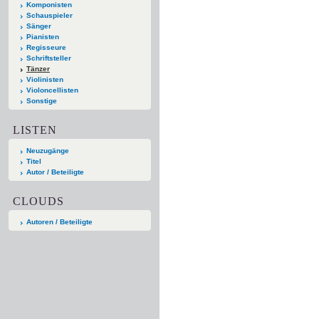
Komponisten
Schauspieler
Sänger
Pianisten
Regisseure
Schriftsteller
Tänzer
Violinisten
Violoncellisten
Sonstige
LISTEN
Neuzugänge
Titel
Autor / Beteiligte
CLOUDS
Autoren / Beteiligte