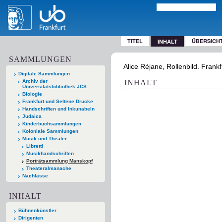
TITEL
ÜBERSICH
INHALT
SAMMLUNGEN
Alice Réjane, Rollenbild. Frank
Digitale Sammlungen
Archiv der
INHALT
Universitätsbibliothek JCS
Biologie
Frankfurt und Seltene Drucke
Handschriften und Inkunabeln
Judaica
Kinderbuchsammlungen
Koloniale Sammlungen
Musik und Theater
Libretti
Musikhandschriften
Porträtsammlung Manskopf
Theateralmanache
Nachlässe
INHALT
Bühnenkünstler
Dirigenten