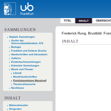
TITEL
ÜBERSICH
INHALT
SAMMLUNGEN
Frederick Rung, Brustbild. Fran
Digitale Sammlungen
Archiv der
INHALT
Universitätsbibliothek JCS
Biologie
Frankfurt und Seltene Drucke
Handschriften und Inkunabeln
Judaica
Kinderbuchsammlungen
Koloniale Sammlungen
Musik und Theater
Libretti
Musikhandschriften
Porträtsammlung Manskopf
Theateralmanache
Nachlässe
INHALT
Bühnenkünstler
Dirigenten