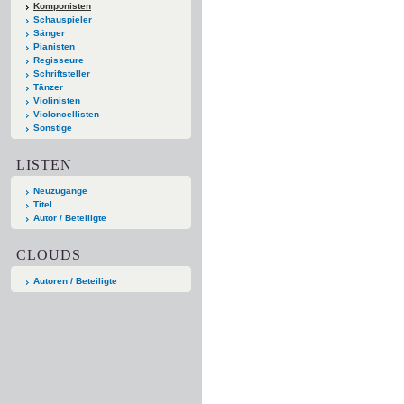
Komponisten
Schauspieler
Sänger
Pianisten
Regisseure
Schriftsteller
Tänzer
Violinisten
Violoncellisten
Sonstige
LISTEN
Neuzugänge
Titel
Autor / Beteiligte
CLOUDS
Autoren / Beteiligte