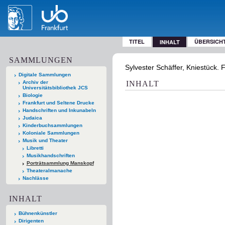
TITEL
ÜBERSICH
INHALT
SAMMLUNGEN
Sylvester Schäffer, Kniestück. 
Digitale Sammlungen
Archiv der
INHALT
Universitätsbibliothek JCS
Biologie
Frankfurt und Seltene Drucke
Handschriften und Inkunabeln
Judaica
Kinderbuchsammlungen
Koloniale Sammlungen
Musik und Theater
Libretti
Musikhandschriften
Porträtsammlung Manskopf
Theateralmanache
Nachlässe
INHALT
Bühnenkünstler
Dirigenten