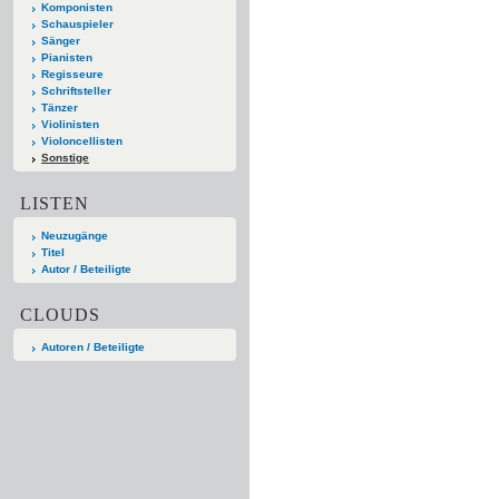
Komponisten
Schauspieler
Sänger
Pianisten
Regisseure
Schriftsteller
Tänzer
Violinisten
Violoncellisten
Sonstige
LISTEN
Neuzugänge
Titel
Autor / Beteiligte
CLOUDS
Autoren / Beteiligte