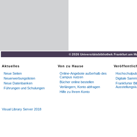
© 2026 Universitätsbibliothek Frankfurt am M
Aktuelles
Von zu Hause
Veröffentli
Neue Seiten
Online-Angebote außerhalb des
Hochschulpubl
Campus nutzen
Neuerwerbungslisten
Digitale Samm
Bücher online bestellen
Neue Datenbanken
Frankfurter Bi
Verlängern, Konto abfragen
Ausstellungsk
Führungen und Schulungen
Hilfe zu Ihrem Konto
Visual Library Server 2018