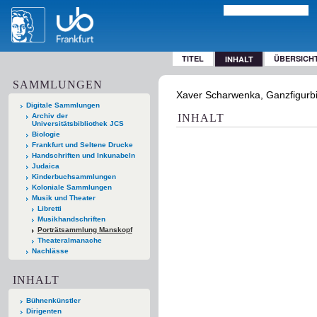
TITEL
ÜBERSICH
INHALT
SAMMLUNGEN
Xaver Scharwenka, Ganzfigurbil
Digitale Sammlungen
Archiv der
INHALT
Universitätsbibliothek JCS
Biologie
Frankfurt und Seltene Drucke
Handschriften und Inkunabeln
Judaica
Kinderbuchsammlungen
Koloniale Sammlungen
Musik und Theater
Libretti
Musikhandschriften
Porträtsammlung Manskopf
Theateralmanache
Nachlässe
INHALT
Bühnenkünstler
Dirigenten