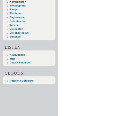
Komponisten
Schauspieler
Sänger
Pianisten
Regisseure
Schriftsteller
Tänzer
Violinisten
Violoncellisten
Sonstige
LISTEN
Neuzugänge
Titel
Autor / Beteiligte
CLOUDS
Autoren / Beteiligte