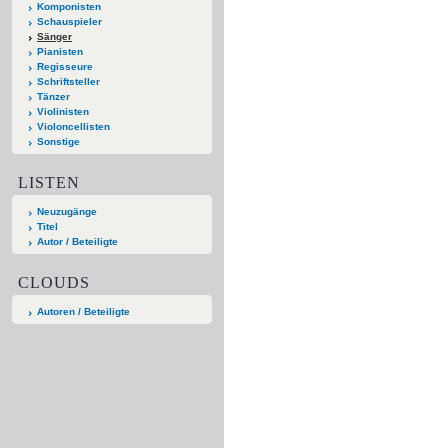
Komponisten
Schauspieler
Sänger
Pianisten
Regisseure
Schriftsteller
Tänzer
Violinisten
Violoncellisten
Sonstige
LISTEN
Neuzugänge
Titel
Autor / Beteiligte
CLOUDS
Autoren / Beteiligte