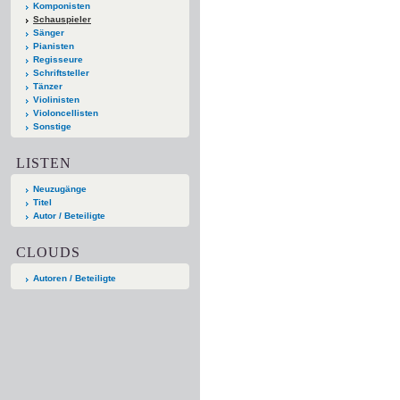
Komponisten
Schauspieler
Sänger
Pianisten
Regisseure
Schriftsteller
Tänzer
Violinisten
Violoncellisten
Sonstige
LISTEN
Neuzugänge
Titel
Autor / Beteiligte
CLOUDS
Autoren / Beteiligte