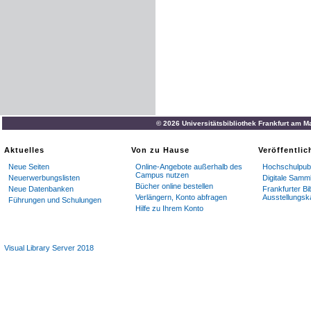
© 2026 Universitätsbibliothek Frankfurt am M
Aktuelles
Von zu Hause
Veröffentli
Neue Seiten
Online-Angebote außerhalb des
Hochschulpubl
Campus nutzen
Neuerwerbungslisten
Digitale Samm
Bücher online bestellen
Neue Datenbanken
Frankfurter Bi
Verlängern, Konto abfragen
Ausstellungsk
Führungen und Schulungen
Hilfe zu Ihrem Konto
Visual Library Server 2018