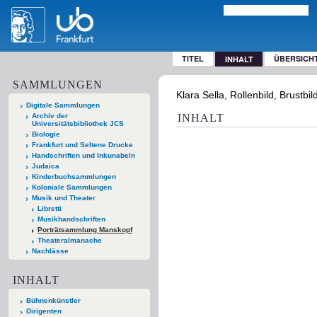
TITEL
ÜBERSICH
INHALT
SAMMLUNGEN
Klara Sella, Rollenbild, Brustbi
Digitale Sammlungen
Archiv der
INHALT
Universitätsbibliothek JCS
Biologie
Frankfurt und Seltene Drucke
Handschriften und Inkunabeln
Judaica
Kinderbuchsammlungen
Koloniale Sammlungen
Musik und Theater
Libretti
Musikhandschriften
Porträtsammlung Manskopf
Theateralmanache
Nachlässe
INHALT
Bühnenkünstler
Dirigenten