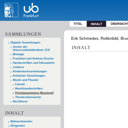
TITEL
ÜBERSICH
INHALT
SAMMLUNGEN
Erik Schmedes, Rollenbild, Brus
Digitale Sammlungen
Archiv der
INHALT
Universitätsbibliothek JCS
Biologie
Frankfurt und Seltene Drucke
Handschriften und Inkunabeln
Judaica
Kinderbuchsammlungen
Koloniale Sammlungen
Musik und Theater
Libretti
Musikhandschriften
Porträtsammlung Manskopf
Theateralmanache
Nachlässe
INHALT
Bühnenkünstler
Dirigenten