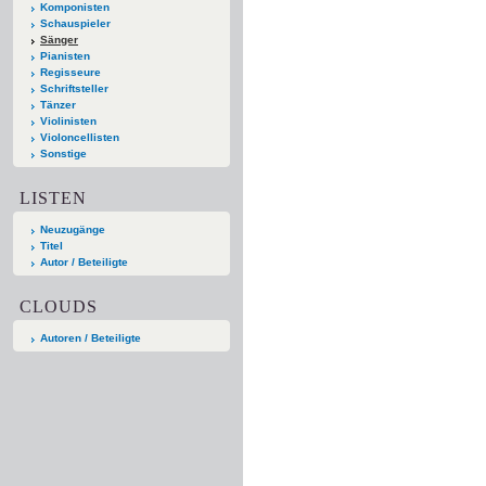
Komponisten
Schauspieler
Sänger
Pianisten
Regisseure
Schriftsteller
Tänzer
Violinisten
Violoncellisten
Sonstige
LISTEN
Neuzugänge
Titel
Autor / Beteiligte
CLOUDS
Autoren / Beteiligte