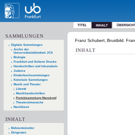
TITEL
ÜBERSICH
INHALT
SAMMLUNGEN
Franz Schubert, Brustbild. Fran
Digitale Sammlungen
Archiv der
INHALT
Universitätsbibliothek JCS
Biologie
Frankfurt und Seltene Drucke
Handschriften und Inkunabeln
Judaica
Kinderbuchsammlungen
Koloniale Sammlungen
Musik und Theater
Libretti
Musikhandschriften
Porträtsammlung Manskopf
Theateralmanache
Nachlässe
INHALT
Bühnenkünstler
Dirigenten