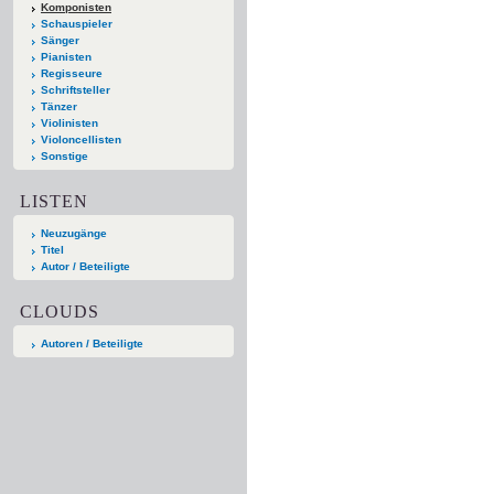
Komponisten
Schauspieler
Sänger
Pianisten
Regisseure
Schriftsteller
Tänzer
Violinisten
Violoncellisten
Sonstige
LISTEN
Neuzugänge
Titel
Autor / Beteiligte
CLOUDS
Autoren / Beteiligte