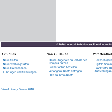
© 2026 Universitätsbibliothek Frankfurt am M
Aktuelles
Von zu Hause
Veröffentli
Neue Seiten
Online-Angebote außerhalb des
Hochschulpubl
Campus nutzen
Neuerwerbungslisten
Digitale Samm
Bücher online bestellen
Neue Datenbanken
Frankfurter Bi
Verlängern, Konto abfragen
Ausstellungsk
Führungen und Schulungen
Hilfe zu Ihrem Konto
Visual Library Server 2018