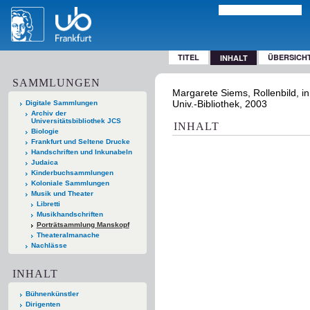
TITEL
ÜBERSICH
INHALT
SAMMLUNGEN
Margarete Siems, Rollenbild, in
Univ.-Bibliothek, 2003
Digitale Sammlungen
Archiv der
Universitätsbibliothek JCS
INHALT
Biologie
Frankfurt und Seltene Drucke
Handschriften und Inkunabeln
Judaica
Kinderbuchsammlungen
Koloniale Sammlungen
Musik und Theater
Libretti
Musikhandschriften
Porträtsammlung Manskopf
Theateralmanache
Nachlässe
INHALT
Bühnenkünstler
Dirigenten