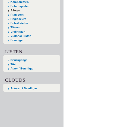
Komponisten
Schauspieler
Sänger
Pianisten
Regisseure
Schriftsteller
Tänzer
Violinisten
Violoncellisten
Sonstige
LISTEN
Neuzugänge
Titel
Autor / Beteiligte
CLOUDS
Autoren / Beteiligte