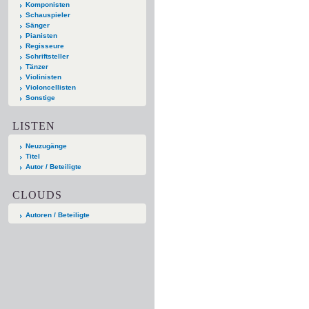
Komponisten
Schauspieler
Sänger
Pianisten
Regisseure
Schriftsteller
Tänzer
Violinisten
Violoncellisten
Sonstige
LISTEN
Neuzugänge
Titel
Autor / Beteiligte
CLOUDS
Autoren / Beteiligte