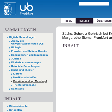
TITEL
ÜBERSICH
INHALT
SAMMLUNGEN
Sächs. Schweiz Gohrisch bei K
Margarethe Siems. Frankfurt am
Digitale Sammlungen
Archiv der
Universitätsbibliothek JCS
INHALT
Biologie
Frankfurt und Seltene Drucke
Handschriften und Inkunabeln
Judaica
Kinderbuchsammlungen
Koloniale Sammlungen
Musik und Theater
Libretti
Musikhandschriften
Porträtsammlung Manskopf
Theateralmanache
Nachlässe
INHALT
Bühnenkünstler
Dirigenten