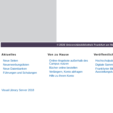
© 2026 Universitätsbibliothek Frankfurt am M
Aktuelles
Von zu Hause
Veröffentli
Neue Seiten
Online-Angebote außerhalb des
Hochschulpubl
Campus nutzen
Neuerwerbungslisten
Digitale Samm
Bücher online bestellen
Neue Datenbanken
Frankfurter Bi
Verlängern, Konto abfragen
Ausstellungsk
Führungen und Schulungen
Hilfe zu Ihrem Konto
Visual Library Server 2018