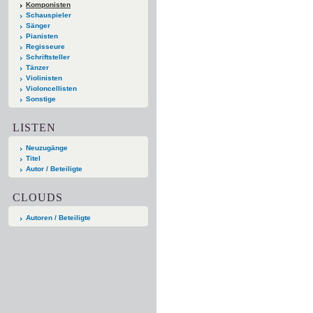
Komponisten
Schauspieler
Sänger
Pianisten
Regisseure
Schriftsteller
Tänzer
Violinisten
Violoncellisten
Sonstige
LISTEN
Neuzugänge
Titel
Autor / Beteiligte
CLOUDS
Autoren / Beteiligte