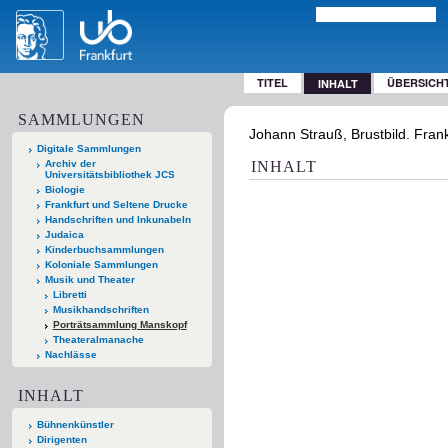
TITEL
ÜBERSICH
INHALT
SAMMLUNGEN
Johann Strauß, Brustbild. Frank
Digitale Sammlungen
Archiv der
INHALT
Universitätsbibliothek JCS
Biologie
Frankfurt und Seltene Drucke
Handschriften und Inkunabeln
Judaica
Kinderbuchsammlungen
Koloniale Sammlungen
Musik und Theater
Libretti
Musikhandschriften
Porträtsammlung Manskopf
Theateralmanache
Nachlässe
INHALT
Bühnenkünstler
Dirigenten