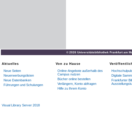
© 2026 Universitätsbibliothek Frankfurt am M
Aktuelles
Von zu Hause
Veröffentli
Neue Seiten
Online-Angebote außerhalb des
Hochschulpubl
Campus nutzen
Neuerwerbungslisten
Digitale Samm
Bücher online bestellen
Neue Datenbanken
Frankfurter Bi
Verlängern, Konto abfragen
Ausstellungsk
Führungen und Schulungen
Hilfe zu Ihrem Konto
Visual Library Server 2018