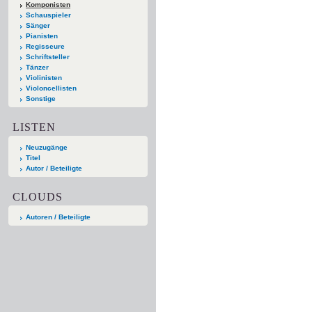
Komponisten
Schauspieler
Sänger
Pianisten
Regisseure
Schriftsteller
Tänzer
Violinisten
Violoncellisten
Sonstige
LISTEN
Neuzugänge
Titel
Autor / Beteiligte
CLOUDS
Autoren / Beteiligte