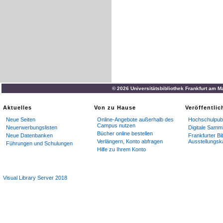
© 2026 Universitätsbibliothek Frankfurt am M
Aktuelles
Von zu Hause
Veröffentli
Neue Seiten
Online-Angebote außerhalb des
Hochschulpubl
Campus nutzen
Neuerwerbungslisten
Digitale Samm
Bücher online bestellen
Neue Datenbanken
Frankfurter Bi
Verlängern, Konto abfragen
Ausstellungsk
Führungen und Schulungen
Hilfe zu Ihrem Konto
Visual Library Server 2018