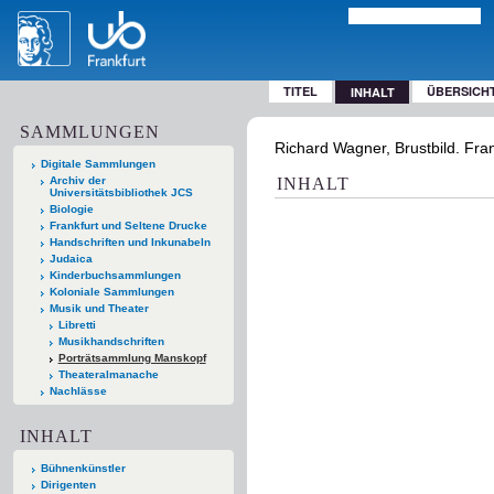
TITEL
ÜBERSICH
INHALT
SAMMLUNGEN
Richard Wagner, Brustbild. Fran
Digitale Sammlungen
Archiv der
INHALT
Universitätsbibliothek JCS
Biologie
Frankfurt und Seltene Drucke
Handschriften und Inkunabeln
Judaica
Kinderbuchsammlungen
Koloniale Sammlungen
Musik und Theater
Libretti
Musikhandschriften
Porträtsammlung Manskopf
Theateralmanache
Nachlässe
INHALT
Bühnenkünstler
Dirigenten