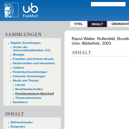
TITEL
ÜBERSICH
INHALT
SAMMLUNGEN
Raoul Walter, Rollenbild, Brust
Univ.-Bibliothek, 2003
Digitale Sammlungen
Archiv der
Universitätsbibliothek JCS
INHALT
Biologie
Frankfurt und Seltene Drucke
Handschriften und Inkunabeln
Judaica
Kinderbuchsammlungen
Koloniale Sammlungen
Musik und Theater
Libretti
Musikhandschriften
Porträtsammlung Manskopf
Theateralmanache
Nachlässe
INHALT
Bühnenkünstler
Dirigenten