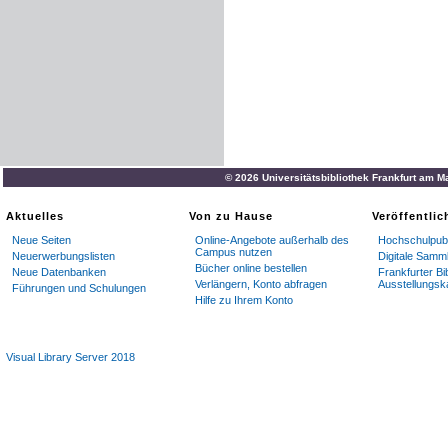
© 2026 Universitätsbibliothek Frankfurt am M
Aktuelles
Von zu Hause
Veröffentli
Neue Seiten
Online-Angebote außerhalb des
Hochschulpubl
Campus nutzen
Neuerwerbungslisten
Digitale Samm
Bücher online bestellen
Neue Datenbanken
Frankfurter Bi
Verlängern, Konto abfragen
Ausstellungsk
Führungen und Schulungen
Hilfe zu Ihrem Konto
Visual Library Server 2018