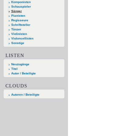
Komponisten
Schauspieler
Sänger
Pianisten
Regisseure
Schriftsteller
Tänzer
Violinisten
Violoncellisten
Sonstige
LISTEN
Neuzugänge
Titel
Autor / Beteiligte
CLOUDS
Autoren / Beteiligte