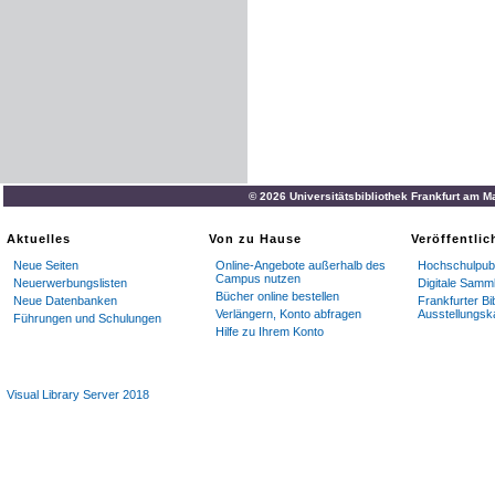
© 2026 Universitätsbibliothek Frankfurt am M
Aktuelles
Von zu Hause
Veröffentli
Neue Seiten
Online-Angebote außerhalb des
Hochschulpubl
Campus nutzen
Neuerwerbungslisten
Digitale Samm
Bücher online bestellen
Neue Datenbanken
Frankfurter Bi
Verlängern, Konto abfragen
Ausstellungsk
Führungen und Schulungen
Hilfe zu Ihrem Konto
Visual Library Server 2018