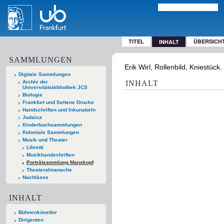
TITEL
ÜBERSICH
INHALT
SAMMLUNGEN
Erik Wirl, Rollenbild, Kniestück
Digitale Sammlungen
Archiv der
INHALT
Universitätsbibliothek JCS
Biologie
Frankfurt und Seltene Drucke
Handschriften und Inkunabeln
Judaica
Kinderbuchsammlungen
Koloniale Sammlungen
Musik und Theater
Libretti
Musikhandschriften
Porträtsammlung Manskopf
Theateralmanache
Nachlässe
INHALT
Bühnenkünstler
Dirigenten