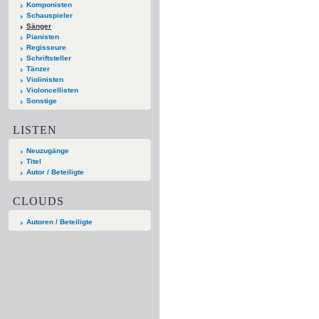
Komponisten
Schauspieler
Sänger
Pianisten
Regisseure
Schriftsteller
Tänzer
Violinisten
Violoncellisten
Sonstige
LISTEN
Neuzugänge
Titel
Autor / Beteiligte
CLOUDS
Autoren / Beteiligte