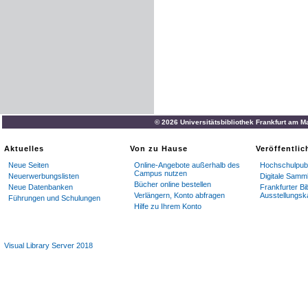
© 2026 Universitätsbibliothek Frankfurt am M
Aktuelles
Von zu Hause
Veröffentli
Neue Seiten
Online-Angebote außerhalb des
Hochschulpubl
Campus nutzen
Neuerwerbungslisten
Digitale Samm
Bücher online bestellen
Neue Datenbanken
Frankfurter Bi
Verlängern, Konto abfragen
Ausstellungsk
Führungen und Schulungen
Hilfe zu Ihrem Konto
Visual Library Server 2018