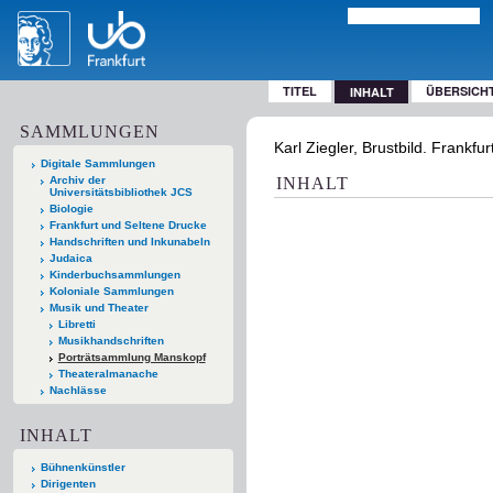
TITEL
ÜBERSICH
INHALT
SAMMLUNGEN
Karl Ziegler, Brustbild. Frankfu
Digitale Sammlungen
Archiv der
INHALT
Universitätsbibliothek JCS
Biologie
Frankfurt und Seltene Drucke
Handschriften und Inkunabeln
Judaica
Kinderbuchsammlungen
Koloniale Sammlungen
Musik und Theater
Libretti
Musikhandschriften
Porträtsammlung Manskopf
Theateralmanache
Nachlässe
INHALT
Bühnenkünstler
Dirigenten