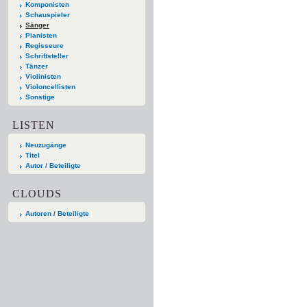
Komponisten
Schauspieler
Sänger
Pianisten
Regisseure
Schriftsteller
Tänzer
Violinisten
Violoncellisten
Sonstige
LISTEN
Neuzugänge
Titel
Autor / Beteiligte
CLOUDS
Autoren / Beteiligte