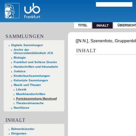
TITEL
ÜBERSICH
INHALT
SAMMLUNGEN
{[N.N.], Szenenfoto, Gruppenbil
Digitale Sammlungen
Archiv der
INHALT
Universitätsbibliothek JCS
Biologie
Frankfurt und Seltene Drucke
Handschriften und Inkunabeln
Judaica
Kinderbuchsammlungen
Koloniale Sammlungen
Musik und Theater
Libretti
Musikhandschriften
Porträtsammlung Manskopf
Theateralmanache
Nachlässe
INHALT
Bühnenkünstler
Dirigenten