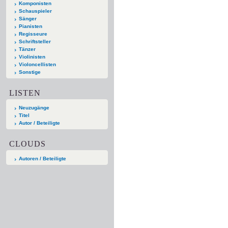
Komponisten
Schauspieler
Sänger
Pianisten
Regisseure
Schriftsteller
Tänzer
Violinisten
Violoncellisten
Sonstige
LISTEN
Neuzugänge
Titel
Autor / Beteiligte
CLOUDS
Autoren / Beteiligte