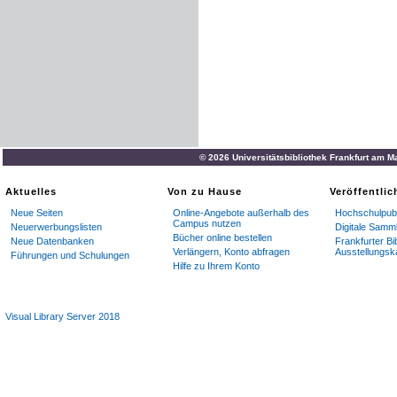
© 2026 Universitätsbibliothek Frankfurt am M
Aktuelles
Von zu Hause
Veröffentli
Neue Seiten
Online-Angebote außerhalb des
Hochschulpubl
Campus nutzen
Neuerwerbungslisten
Digitale Samm
Bücher online bestellen
Neue Datenbanken
Frankfurter Bi
Verlängern, Konto abfragen
Ausstellungsk
Führungen und Schulungen
Hilfe zu Ihrem Konto
Visual Library Server 2018