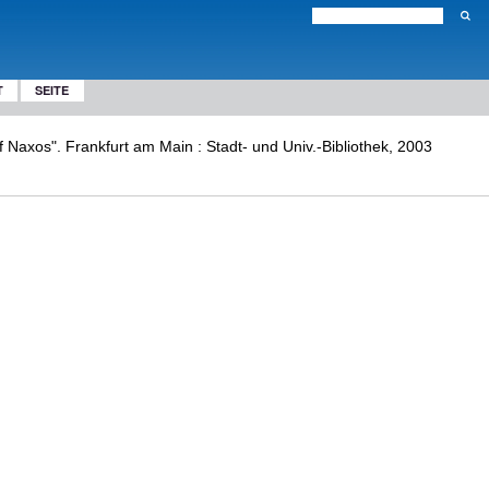
T
SEITE
 Naxos". Frankfurt am Main : Stadt- und Univ.-Bibliothek, 2003