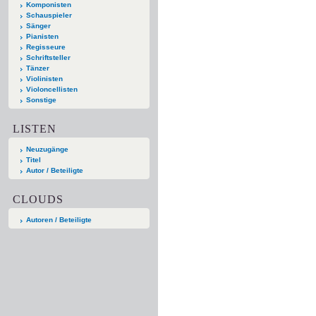
Komponisten
Schauspieler
Sänger
Pianisten
Regisseure
Schriftsteller
Tänzer
Violinisten
Violoncellisten
Sonstige
LISTEN
Neuzugänge
Titel
Autor / Beteiligte
CLOUDS
Autoren / Beteiligte