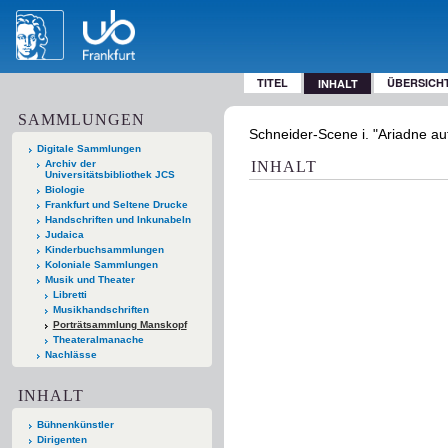
TITEL
ÜBERSICH
INHALT
SAMMLUNGEN
Schneider-Scene i. "Ariadne auf
Digitale Sammlungen
Archiv der
INHALT
Universitätsbibliothek JCS
Biologie
Frankfurt und Seltene Drucke
Handschriften und Inkunabeln
Judaica
Kinderbuchsammlungen
Koloniale Sammlungen
Musik und Theater
Libretti
Musikhandschriften
Porträtsammlung Manskopf
Theateralmanache
Nachlässe
INHALT
Bühnenkünstler
Dirigenten