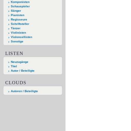
Komponisten
Schauspieler
Sänger
Pianisten
Regisseure
Schriftsteller
Tänzer
Violinisten
Violoncellisten
Sonstige
LISTEN
Neuzugänge
Titel
Autor / Beteiligte
CLOUDS
Autoren / Beteiligte