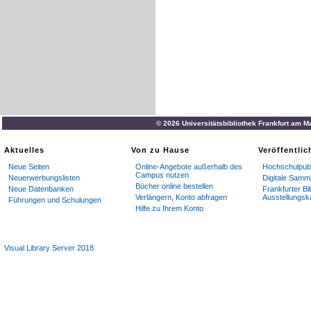
© 2026 Universitätsbibliothek Frankfurt am M
Aktuelles
Von zu Hause
Veröffentli
Neue Seiten
Online-Angebote außerhalb des
Hochschulpubl
Campus nutzen
Neuerwerbungslisten
Digitale Samm
Bücher online bestellen
Neue Datenbanken
Frankfurter Bi
Verlängern, Konto abfragen
Ausstellungsk
Führungen und Schulungen
Hilfe zu Ihrem Konto
Visual Library Server 2018