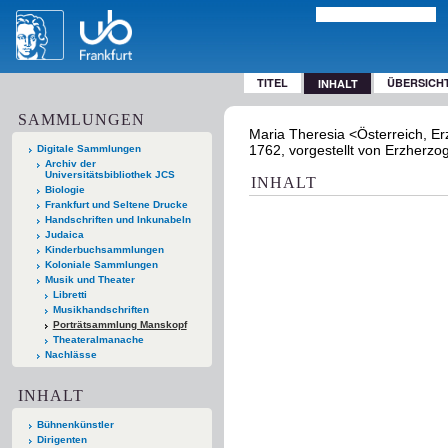
TITEL
ÜBERSICH
INHALT
SAMMLUNGEN
Maria Theresia <Österreich, Er
1762, vorgestellt von Erzherzog
Digitale Sammlungen
Archiv der
Universitätsbibliothek JCS
INHALT
Biologie
Frankfurt und Seltene Drucke
Handschriften und Inkunabeln
Judaica
Kinderbuchsammlungen
Koloniale Sammlungen
Musik und Theater
Libretti
Musikhandschriften
Porträtsammlung Manskopf
Theateralmanache
Nachlässe
INHALT
Bühnenkünstler
Dirigenten