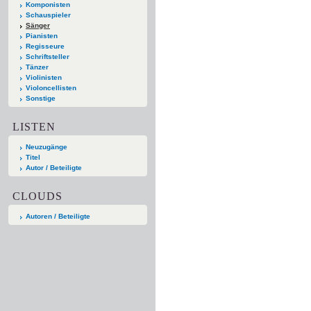
Komponisten
Schauspieler
Sänger
Pianisten
Regisseure
Schriftsteller
Tänzer
Violinisten
Violoncellisten
Sonstige
LISTEN
Neuzugänge
Titel
Autor / Beteiligte
CLOUDS
Autoren / Beteiligte