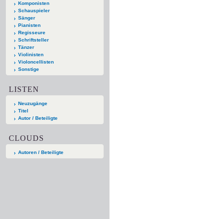
Komponisten
Schauspieler
Sänger
Pianisten
Regisseure
Schriftsteller
Tänzer
Violinisten
Violoncellisten
Sonstige
LISTEN
Neuzugänge
Titel
Autor / Beteiligte
CLOUDS
Autoren / Beteiligte