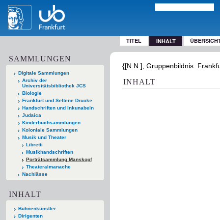
TITEL
ÜBERSICH
INHALT
SAMMLUNGEN
{[N.N.], Gruppenbildnis. Frankf
Digitale Sammlungen
Archiv der
INHALT
Universitätsbibliothek JCS
Biologie
Frankfurt und Seltene Drucke
Handschriften und Inkunabeln
Judaica
Kinderbuchsammlungen
Koloniale Sammlungen
Musik und Theater
Libretti
Musikhandschriften
Porträtsammlung Manskopf
Theateralmanache
Nachlässe
INHALT
Bühnenkünstler
Dirigenten