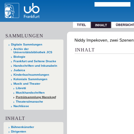
TITEL
ÜBERSICH
INHALT
SAMMLUNGEN
Niddy Impekoven, zwei Szenenfo
Digitale Sammlungen
Archiv der
INHALT
Universitätsbibliothek JCS
Biologie
Frankfurt und Seltene Drucke
Handschriften und Inkunabeln
Judaica
Kinderbuchsammlungen
Koloniale Sammlungen
Musik und Theater
Libretti
Musikhandschriften
Porträtsammlung Manskopf
Theateralmanache
Nachlässe
INHALT
Bühnenkünstler
Dirigenten