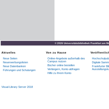
© 2026 Universitätsbibliothek Frankfurt am M
Aktuelles
Von zu Hause
Veröffentli
Neue Seiten
Online-Angebote außerhalb des
Hochschulpubl
Campus nutzen
Neuerwerbungslisten
Digitale Samm
Bücher online bestellen
Neue Datenbanken
Frankfurter Bi
Verlängern, Konto abfragen
Ausstellungsk
Führungen und Schulungen
Hilfe zu Ihrem Konto
Visual Library Server 2018