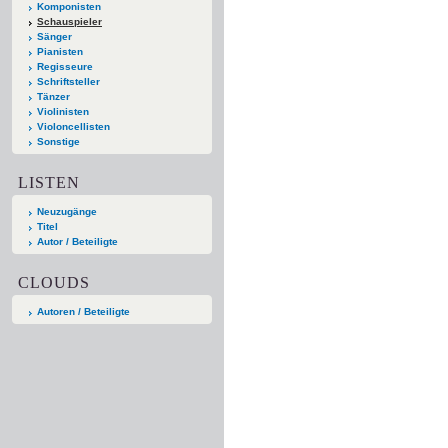
Komponisten
Schauspieler
Sänger
Pianisten
Regisseure
Schriftsteller
Tänzer
Violinisten
Violoncellisten
Sonstige
LISTEN
Neuzugänge
Titel
Autor / Beteiligte
CLOUDS
Autoren / Beteiligte