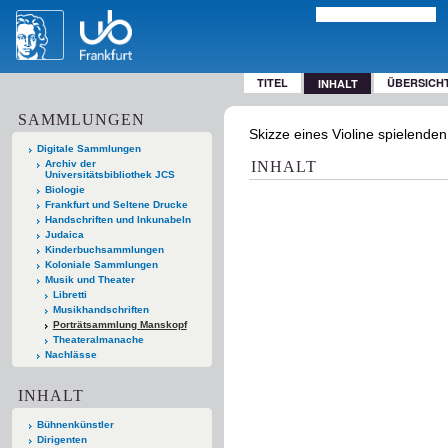
TITEL
ÜBERSICH
INHALT
SAMMLUNGEN
Skizze eines Violine spielenden
Digitale Sammlungen
Archiv der
INHALT
Universitätsbibliothek JCS
Biologie
Frankfurt und Seltene Drucke
Handschriften und Inkunabeln
Judaica
Kinderbuchsammlungen
Koloniale Sammlungen
Musik und Theater
Libretti
Musikhandschriften
Porträtsammlung Manskopf
Theateralmanache
Nachlässe
INHALT
Bühnenkünstler
Dirigenten