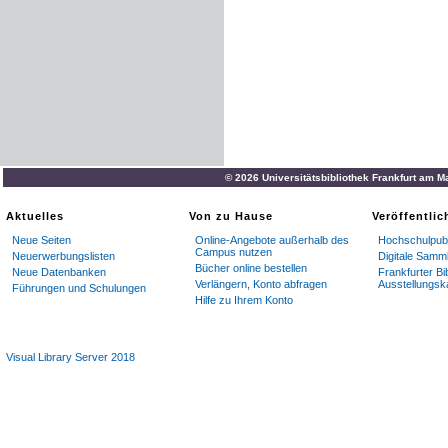
© 2026 Universitätsbibliothek Frankfurt am M
Aktuelles
Von zu Hause
Veröffentli
Neue Seiten
Online-Angebote außerhalb des
Hochschulpubl
Campus nutzen
Neuerwerbungslisten
Digitale Samm
Bücher online bestellen
Neue Datenbanken
Frankfurter Bi
Verlängern, Konto abfragen
Ausstellungsk
Führungen und Schulungen
Hilfe zu Ihrem Konto
Visual Library Server 2018