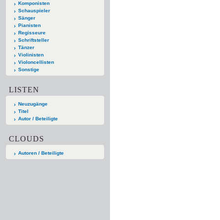
Komponisten
Schauspieler
Sänger
Pianisten
Regisseure
Schriftsteller
Tänzer
Violinisten
Violoncellisten
Sonstige
LISTEN
Neuzugänge
Titel
Autor / Beteiligte
CLOUDS
Autoren / Beteiligte