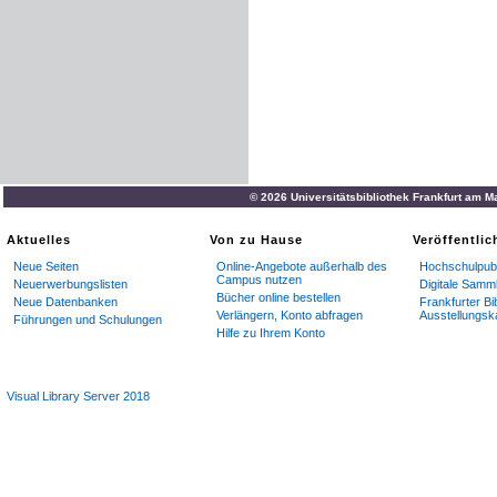
© 2026 Universitätsbibliothek Frankfurt am M
Aktuelles
Von zu Hause
Veröffentli
Neue Seiten
Online-Angebote außerhalb des
Hochschulpubl
Campus nutzen
Neuerwerbungslisten
Digitale Samm
Bücher online bestellen
Neue Datenbanken
Frankfurter Bi
Verlängern, Konto abfragen
Ausstellungsk
Führungen und Schulungen
Hilfe zu Ihrem Konto
Visual Library Server 2018