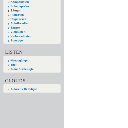
Komponisten
Schauspieler
Sänger
Pianisten
Regisseure
Schriftsteller
Tänzer
Violinisten
Violoncellisten
Sonstige
LISTEN
Neuzugänge
Titel
Autor / Beteiligte
CLOUDS
Autoren / Beteiligte