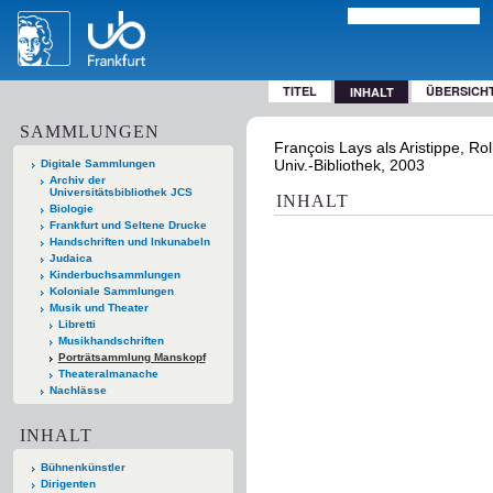
TITEL
ÜBERSICH
INHALT
SAMMLUNGEN
François Lays als Aristippe, Rol
Univ.-Bibliothek, 2003
Digitale Sammlungen
Archiv der
Universitätsbibliothek JCS
INHALT
Biologie
Frankfurt und Seltene Drucke
Handschriften und Inkunabeln
Judaica
Kinderbuchsammlungen
Koloniale Sammlungen
Musik und Theater
Libretti
Musikhandschriften
Porträtsammlung Manskopf
Theateralmanache
Nachlässe
INHALT
Bühnenkünstler
Dirigenten