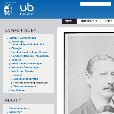
ÜBERSICHT
SEITE
TITEL
SAMMLUNGEN
Digitale Sammlungen
Archiv der
Universitätsbibliothek JCS
Biologie
Frankfurt und Seltene Drucke
Handschriften und Inkunabeln
Judaica
Kinderbuchsammlungen
Koloniale Sammlungen
Musik und Theater
Libretti
Musikhandschriften
Porträtsammlung Manskopf
Theateralmanache
Nachlässe
INHALT
Bühnenkünstler
Dirigenten