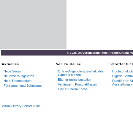
© 2026 Universitätsbibliothek Frankfurt am M
Aktuelles
Von zu Hause
Veröffentli
Neue Seiten
Online-Angebote außerhalb des
Hochschulpubl
Campus nutzen
Neuerwerbungslisten
Digitale Samm
Bücher online bestellen
Neue Datenbanken
Frankfurter Bi
Verlängern, Konto abfragen
Ausstellungsk
Führungen und Schulungen
Hilfe zu Ihrem Konto
Visual Library Server 2018