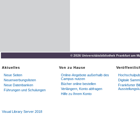
© 2026 Universitätsbibliothek Frankfurt am M
Aktuelles
Von zu Hause
Veröffentli
Neue Seiten
Online-Angebote außerhalb des
Hochschulpubl
Campus nutzen
Neuerwerbungslisten
Digitale Samm
Bücher online bestellen
Neue Datenbanken
Frankfurter Bi
Verlängern, Konto abfragen
Ausstellungsk
Führungen und Schulungen
Hilfe zu Ihrem Konto
Visual Library Server 2018