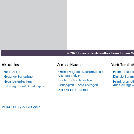
© 2026 Universitätsbibliothek Frankfurt am M
Aktuelles
Von zu Hause
Veröffentli
Neue Seiten
Online-Angebote außerhalb des
Hochschulpubl
Campus nutzen
Neuerwerbungslisten
Digitale Samm
Bücher online bestellen
Neue Datenbanken
Frankfurter Bi
Verlängern, Konto abfragen
Ausstellungsk
Führungen und Schulungen
Hilfe zu Ihrem Konto
Visual Library Server 2018