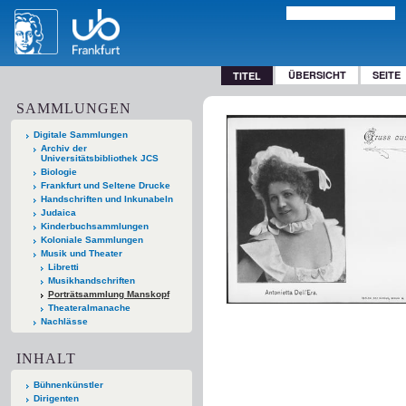
ÜBERSICHT
SEITE
TITEL
SAMMLUNGEN
Digitale Sammlungen
Archiv der
Universitätsbibliothek JCS
Biologie
Frankfurt und Seltene Drucke
Handschriften und Inkunabeln
Judaica
Kinderbuchsammlungen
Koloniale Sammlungen
Musik und Theater
Libretti
Musikhandschriften
Porträtsammlung Manskopf
Theateralmanache
Nachlässe
INHALT
Bühnenkünstler
Dirigenten