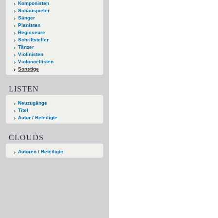
Komponisten
Schauspieler
Sänger
Pianisten
Regisseure
Schriftsteller
Tänzer
Violinisten
Violoncellisten
Sonstige
LISTEN
Neuzugänge
Titel
Autor / Beteiligte
CLOUDS
Autoren / Beteiligte